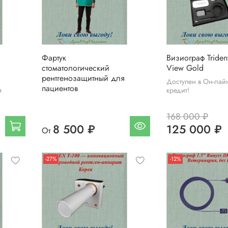
Фартук
Визиограф Trident
стоматологический
View Gold
рентгенозащитный для
Доступен в Он-лай
пациентов
я
кредит!
168 000 ₽
8 500 ₽
125 000 ₽
От
-27%
-12%