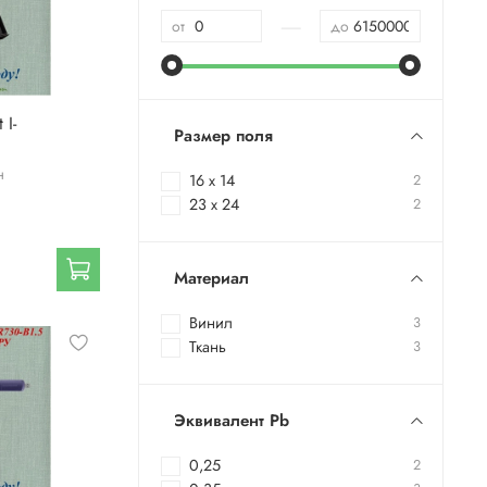
—
от
до
 I-
Размер поля
н
16 х 14
2
23 х 24
2
Материал
Винил
3
Ткань
3
Эквивалент Pb
0,25
2