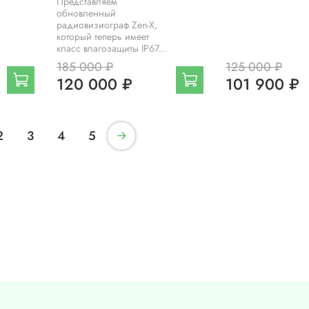
Представляем
обновленный
радиовизиограф Zen-X,
который теперь имеет
класс влагозащиты IP67...
185 000 ₽
125 000 ₽
120 000 ₽
101 900 ₽
2
3
4
5