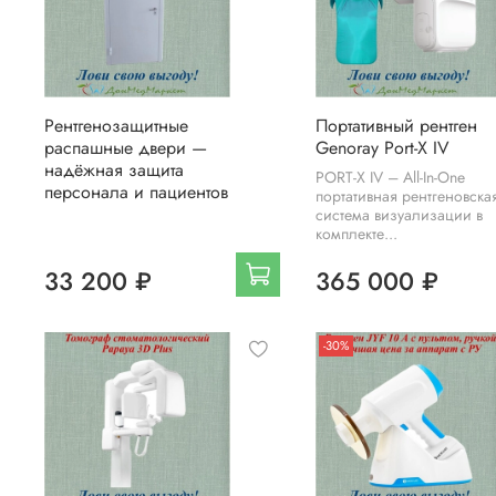
Рентгенозащитные
Портативный рентген
распашные двери —
Genoray Port-X IV
надёжная защита
PORT-X IV – All-In-One
персонала и пациентов
портативная рентгеновска
система визуализации в
комплекте...
33 200 ₽
365 000 ₽
-30%