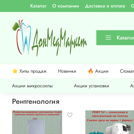
Каталог
О компании
Доставка и оплата
О
Катало
⭐ Хиты продаж
Новинки
🔥 Акции
Стома
Акции микросокпы
Акции установки
А
Рентгенология