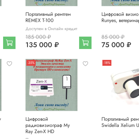
Портативный рентген
Цифровой визио
REMEX T-100
Runyes, ветерин
Доступен в Онлайн кредит
185 000 ₽
85 000 ₽
135 000 ₽
75 000 ₽
-35%
-18%
y
Цифровой
Портативный рен
радиовизиограф My
Swidella Xelium U
Ray Zen-X HD