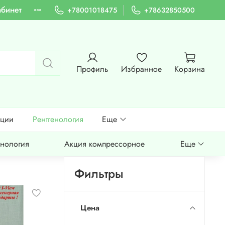
абинет
+78001018475
+78632850500
Профиль
Избранное
Корзина
ации
Рентгенология
Еще
енология
Акция компрессорное
Еще
Фильтры
Цена