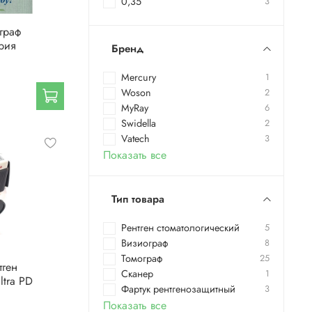
0,35
3
граф
ария
Бренд
Mercury
1
Woson
2
MyRay
6
Swidella
2
Vatech
3
Показать все
Тип товара
Рентген стоматологический
5
Визиограф
8
Томограф
25
тген
Сканер
1
ltra PD
Фартук рентгенозащитный
3
Показать все