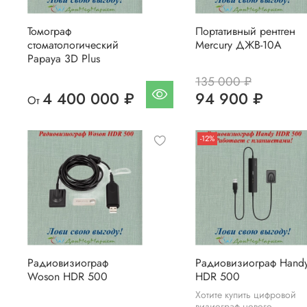
Томограф
Портативный рентген
стоматологический
Mercury ДЖВ-10A
Papaya 3D Plus
135 000 ₽
4 400 000 ₽
94 900 ₽
От
-12%
Радиовизиограф
Радиовизиограф Hand
Woson HDR 500
HDR 500
Хотите купить цифровой
визиограф нового