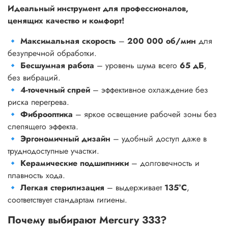
Идеальный инструмент для профессионалов,
ценящих качество и комфорт!
🔹
Максимальная скорость
–
200 000 об/мин
для
безупречной обработки.
🔹
Бесшумная работа
– уровень шума всего
65 дБ
,
без вибраций.
🔹
4-точечный спрей
– эффективное охлаждение без
риска перегрева.
🔹
Фиброоптика
– яркое освещение рабочей зоны без
слепящего эффекта.
🔹
Эргономичный дизайн
– удобный доступ даже в
труднодоступные участки.
🔹
Керамические подшипники
– долговечность и
плавность хода.
🔹
Легкая стерилизация
– выдерживает
135°C
,
соответствует стандартам гигиены.
Почему выбирают Mercury 333?