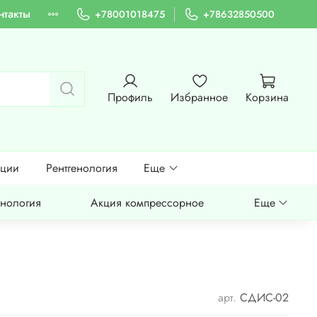
нтакты
+78001018475
+78632850500
Профиль
Избранное
Корзина
ации
Рентгенология
Еще
енология
Акция компрессорное
Еще
арт.
СДИС-02