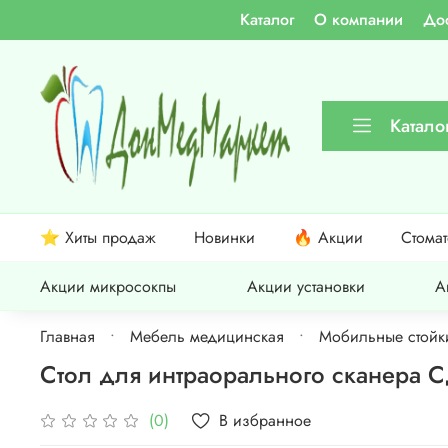
Каталог
О компании
Дос
Катало
⭐ Хиты продаж
Новинки
🔥 Акции
Стома
Акции микросокпы
Акции установки
А
Главная
Мебель медицинская
Мобильные стойк
Стол для интраорального сканера 
В избранное
(0)