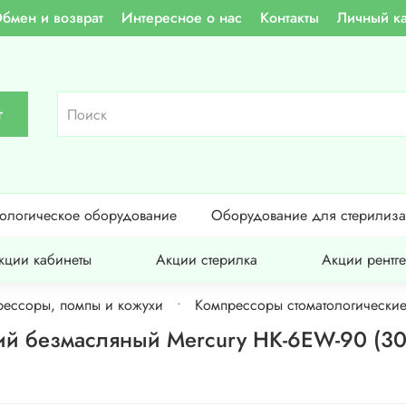
бмен и возврат
Интересное о нас
Контакты
Личный к
г
тологическое оборудование
Оборудование для стерилиз
кции кабинеты
Акции стерилка
Акции рентг
ессоры, помпы и кожухи
Компрессоры стоматологически
й безмасляный Mercury HK-6EW-90 (30