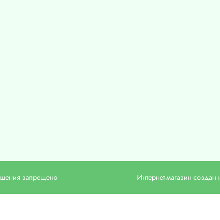
решения запрещено
Интернет-магазин создан н
©
2026
, ООО «Донмедмаркет»