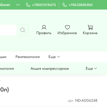
абинет
+78001018475
+78632850500
Профиль
Избранное
Корзина
ации
Рентгенология
Еще
енология
Акция компрессорное
Еще
е
0л)
арт.
ND-A006248