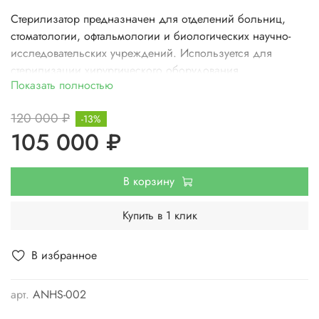
Стерилизатор предназначен для отделений больниц,
стоматологии, офтальмологии и биологических научно-
исследовательских учреждений. Используется для
стерилизации хирургического оборудования,
Показать полностью
стоматологических инструментов, шприцов и т.д. Им
можно стерилизовать упакованные и неупакованные
120 000 ₽
-13%
предметы, твердую, полую загрузку, продукты типа А.
105 000 ₽
Данный стерилизатор может использоваться в
ветеринарии, косметологии.
В корзину
Купить в 1 клик
В избранное
арт.
ANHS-002