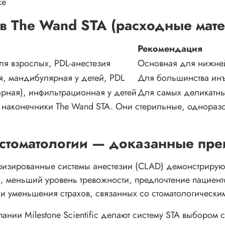
ке
в The Wand STA (расходные мат
Рекомендация
я взрослых, PDL-анестезия
Основная для нижне
, мандибулярная у детей, PDL
Для большинства ин
арная), инфильтрационная у детей
Для самых деликатны
 наконечники The Wand STA. Они стерильные, однораз
 стоматологии — доказанные пр
ризированные системы анестезии (CLAD) демонстрируют
 меньший уровень тревожности, предпочтение пациенто
и уменьшения страхов, связанных со стоматологически
нии Milestone Scientific делают систему STA выбором 